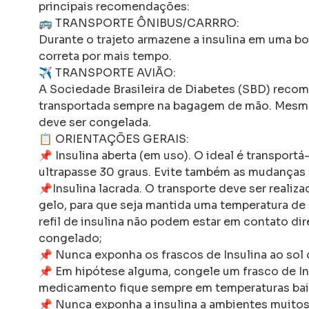
principais recomendações:
🚌 TRANSPORTE ÔNIBUS/CARRRO:
Durante o trajeto armazene a insulina em uma bol
correta por mais tempo.
✈ TRANSPORTE AVIÃO:
A Sociedade Brasileira de Diabetes (SBD) recome
transportada sempre na bagagem de mão. Mesmo
deve ser congelada.
📋 ORIENTAÇÕES GERAIS:
📌 Insulina aberta (em uso). O ideal é transpor
ultrapasse 30 graus. Evite também as mudanças 
📌Insulina lacrada. O transporte deve ser reali
gelo, para que seja mantida uma temperatura de 
refil de insulina não podem estar em contato dir
congelado;
📌 Nunca exponha os frascos de Insulina ao sol 
📌 Em hipótese alguma, congele um frasco de Insu
medicamento fique sempre em temperaturas bai
📌 Nunca exponha a insulina a ambientes muitos