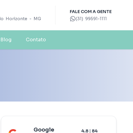
FALE COM A GENTE
elo Horizonte - MG
(31) 99591-1111
Blog
Contato
Google
4.8
|
84