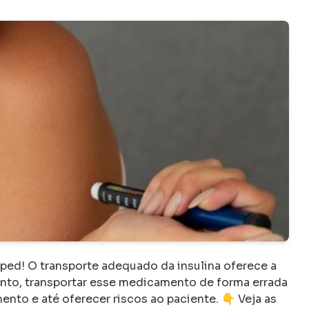
kelly fonseca campos
K
há 1 ano
or para
“
Minha filha de 13 anos é paciente da Dra.
 carinhosa e
Suzana desde janeiro. Recebemos um plano
alimentar fácil de seguir e com inúmeras dicas
orientações para uma pré adolescente. A for
como a primeira consulta foi conduzida troux
excelentes resultados.
”
ed! O transporte adequado da insulina oferece a
nto, transportar esse medicamento de forma errada
to e até oferecer riscos ao paciente. 👇 Veja as