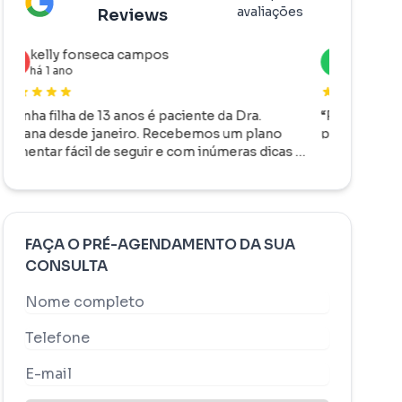
avaliações
Reviews
Lorena Pereira de Souza
Poli
L
P
há 3 meses
há 1 
“
Passei com meu filho pela neurologista
“
Atendim
pediátrica Sabrina, excelente profissional.
”
qualidade
 e
as nossa
ma
carinhoso
e
FAÇA O PRÉ-AGENDAMENTO DA SUA
CONSULTA