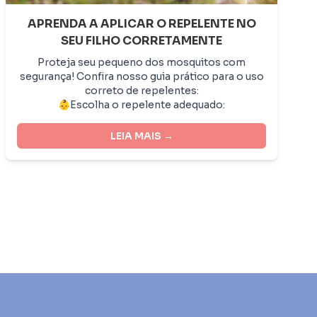
APRENDA A APLICAR O REPELENTE NO
SEU FILHO CORRETAMENTE
Proteja seu pequeno dos mosquitos com
segurança! Confira nosso guia prático para o uso
correto de repelentes:
👶Escolha o repelente adequado:
Prefira produtos específicos para crianças, com
concentração adequada de DEET ou icaridina.
LEIA MAIS →
👶Aplique o repelente corretamente:
Aplique nas áreas expostas da pele, evitando
olhos, boca, feridas e mucosas. Não aplique por
baixo das roupas.
👶Evite o uso em crianças menores de 2 meses:
Para os bebês, prefira proteção física, como
mosquiteiros.
👶Reaplique conforme necessário:
Siga as instruções do rótulo, especialmente após
nadar ou suar.
👶Lave as mãos após a aplicação:
Para evitar o contato com os olhos e a boca.
👶Mantenha o ambiente protegido: