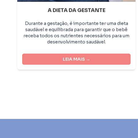
A DIETA DA GESTANTE
Durante a gestação, é importante ter uma dieta
saudável e equilibrada para garantir que o bebê
receba todos os nutrientes necessários para um
desenvolvimento saudável.
É importante lembrar que a dieta durante a
gestação deve ser equilibrada e variada, e que é
LEIA MAIS →
sempre importante consultar um médico ou
nutricionista para obter orientação
individualizada.
Frutas e vegetais:
Frutas e vegetais são ricos em vitaminas,
minerais e fibras, e devem ser consumidos em
abundância durante a gestação.
Grãos integrais:
Grãos integrais, como arroz integral, quinoa e
aveia, são ricos em fibras e nutrientes
importantes.
Proteínas magras:
Proteínas magras, como frango, peixe, ovos e