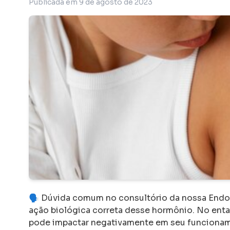
Publicada em
9 de agosto de 2023
MG
Studio Criaê!
S
há 7 meses
ocalizada, limpa,
“
O espaço é INCRÍVEL! Encantad
endimento impecável! Meu
crianças e pais. Recepção gentil,
e faz acompanhamento de
acolhedora.
”
ica com a Dra Laís
ecomendamos de olhos
ito atenciosa.
”
🗣 Dúvida comum no consultório da nossa Endop
ação biológica correta desse hormônio. No enta
pode impactar negativamente em seu funcionamen